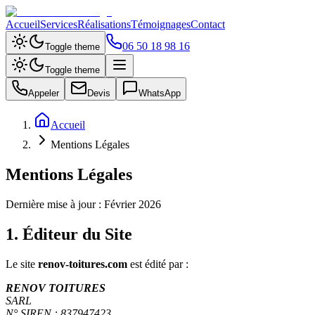
Accueil
Services
Réalisations
Témoignages
Contact
06 50 18 98 16
Toggle theme
Toggle theme
Appeler
Devis
WhatsApp
Accueil
Mentions Légales
Mentions Légales
Dernière mise à jour : Février 2026
1. Éditeur du Site
Le site
renov-toitures.com
est édité par :
RENOV TOITURES
SARL
N° SIREN : 837947423